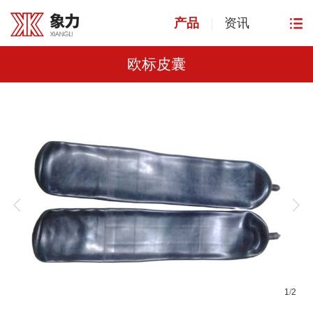
产品
|
资讯
欧标皮囊
1
/
2