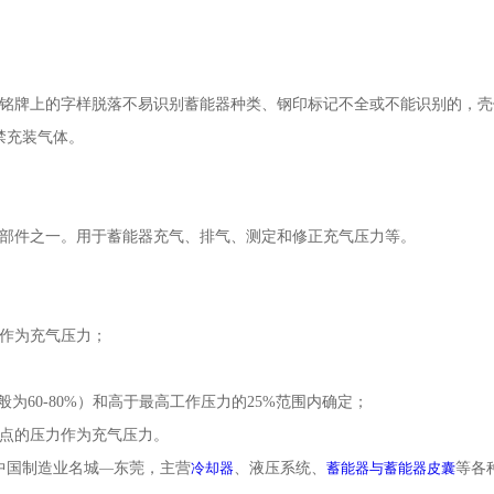
、铭牌上的字样脱落不易识别蓄能器种类、钢印标记不全或不能识别的，壳
禁充装气体。
的部件之一。用于蓄能器充气、排气、测定和修正充气压力等。
力作为充气压力；
为60-80%）和高于最高工作压力的25%范围内确定；
一点的压力作为充气压力。
中国制造业名城
—
东莞，主营
冷却器
、液压系统、
蓄能器与蓄能器皮囊
等各