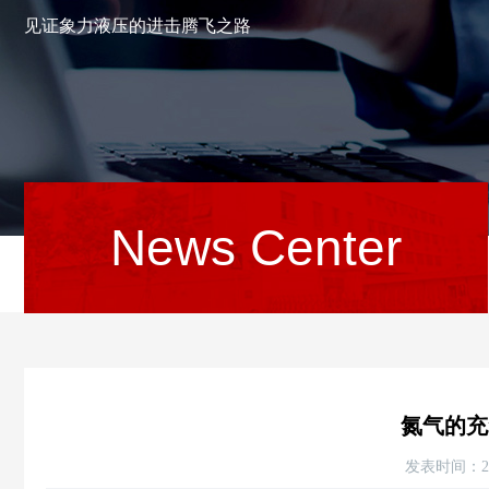
见证象力液压的进击腾飞之路
News Center
当前位置：
首页
新闻资讯
行业资讯
›
›
氮气的充
发表时间：20