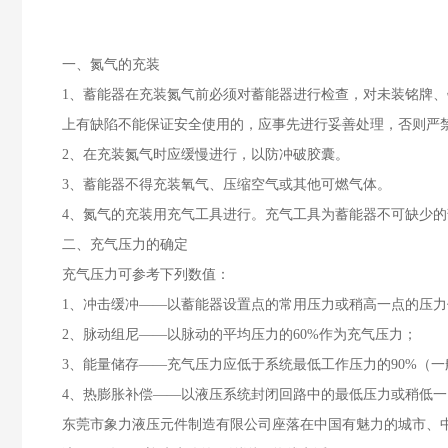
一、氮气的充装
1、蓄能器在充装氮气前必须对蓄能器进行检查，对未装铭牌
上有缺陷不能保证安全使用的，应事先进行妥善处理，否则严
2、在充装氮气时应缓慢进行，以防冲破胶囊。
3、蓄能器不得充装氧气、压缩空气或其他可燃气体。
4、氮气的充装用充气工具进行。充气工具为蓄能器不可缺少
二、充气压力的确定
充气压力可参考下列数值：
1、冲击缓冲——以蓄能器设置点的常用压力或稍高一点的压
2、脉动组尼——以脉动的平均压力的60%作为充气压力；
3、能量储存——充气压力应低于系统最低工作压力的90%（一般
4、热膨胀补偿——以液压系统封闭回路中的最低压力或稍低
东莞市象力液压元件制造有限公司座落在中国有魅力的城市、