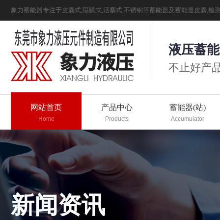
象力蓄能器专注于皮囊式,隔膜式,活塞式,不锈钢等蓄能器及蓄能器皮囊,检
液压蓄能
不止好产品
网站首页
产品中心
蓄能器(站)
Home
Products
Accumulator
新闻资讯