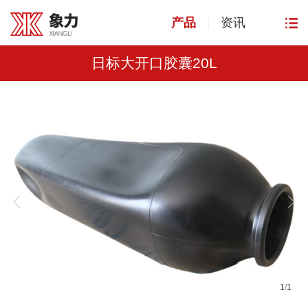
产品
|
资讯
日标大开口胶囊20L
1
/
1